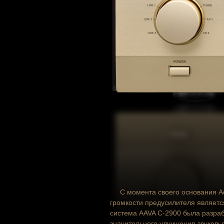
С момента своего основания A
громкости предусилителя являетс
система AAVA
C-2900
была разраб
значительного улучшения звуковы