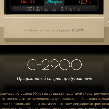
C-2900
Прецизионный стерео предусилитель
ccuphase потратила 50 лет на создание идеальной схемы регулиров
я жизненно важным компонентом для сохранения богатства исходн
отана с использованием оригинальных схем регулировки громкост
х характеристик. Точное воспроизведение даже самых тончайших 