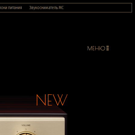
локи питания
Звукосниматель МС
NEW