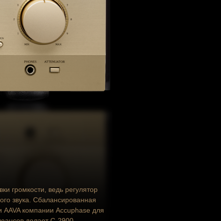
ки громкости, ведь регулятор
ого звука. Сбалансированная
и AAVA компании Accuphase для
нюансов делает
C-2900