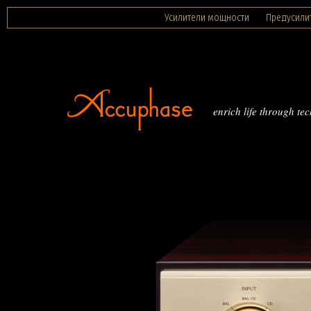
Усилители мощности
Предусили
enrich life through te