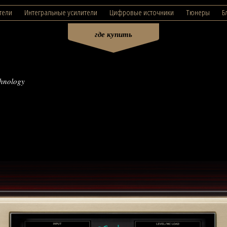
тели
Интегральные усилители
Цифровые источники
Тюнеры
Б
где купить
chnology