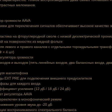
трастных меломанов.
ор громкости AAVA
нием для переключения сигналов обеспечивают высокое качество 
ластика на фторуглеродной смоле с низкой диэлектрической про
ой на поверхностях из медной фольги
для левого и правого каналов с отдельными тороидальными тран
Ф × 4 шт)
гулятора громкости
входов и выходов (пять линейных входов, два балансных входа, дв
для магнитофона
ды EXT PRE для подключения внешнего предусилителя
фазы для каждого входа
ициент усиления (12 дБ / 18 дБ / 24 дБ)
ет регулятора AAVA
переключен в монофонический режим
нижения уровня звука до -20 дБ
кции воспринимаемого спектрального баланса