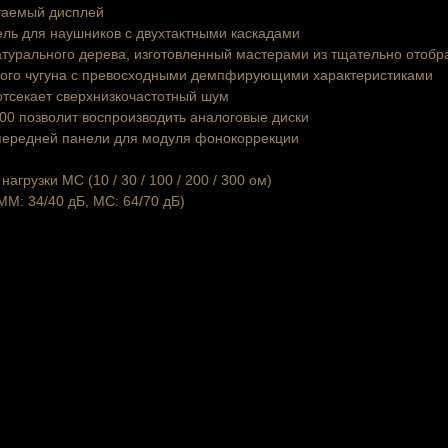
таемый дисплей
ль для наушников с двухтактными каскадами
атурального дерева, изготовленный мастерами из тщательно отоб
того чугуна с превосходными демпфирующими характеристиками
отсекает сверхнизкочастотный шум
00
позволит воспроизводить аналоговые диски
передней панели для модуля фонокоррекции
грузки MC (10 / 30 / 100 / 200 / 300 ом)
М: 34/40 дБ, MC: 64/70 дБ)